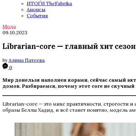
ИТОГИ TheFabrika
Анонсы
События
Мода
09.10.2023
Librarian-core — главный хит сезон
by
Алина Патеева
0
Мир донельзя наполнен корами, сейчас самый ак
домов. Разбираемся, почему этот core не скучный 
Librarian-core — это микс практичности, строгости и 
образы Беллы Хадид, и всё станет понятно, модель амб