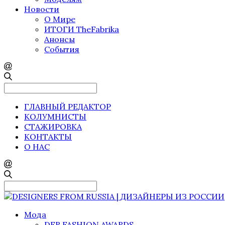
Новости
О Мире
ИТОГИ TheFabrika
Анонсы
События
Search
for:
ГЛАВНЫЙ РЕДАКТОР
КОЛУМНИСТЫ
СТАЖИРОВКА
КОНТАКТЫ
О НАС
Search
for:
Мода
DFR FASHION AWARDS