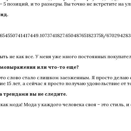
5 позиций, и то размеры. Вы точно не встретите на ул
нд.
654550741417449.1073741827.650487651823758/670294283
ыть не как все. У меня уже много постоянных покупате
самовыражения или что-то еще?
 это слово стало слишком заезженным. Я просто делаю
е 15 лет, а сейчас я просто получаю удовольствие от то
за трендами вы не следите.
как мода! Мода у каждого человека своя – это стиль, и 