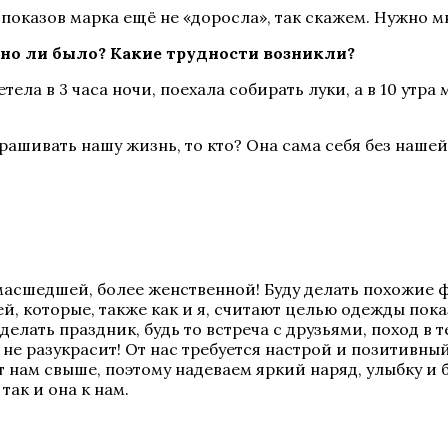
о показов марка ещё не «доросла», так скажем. Нужно м
жно ли было? Какие трудности возникли?
етела в 3 часа ночи, поехала собирать луки, а в 10 утр
рашивать нашу жизнь, то кто? Она сама себя без наше
масшедшей, более женственной! Буду делать похожие ф
й, которые, также как и я, считают целью одежды пок
елать праздник, будь то встреча с друзьями, поход в т
 не разукрасит! От нас требуется настрой и позитивн
т нам свыше, поэтому надеваем яркий наряд, улыбку 
так и она к нам.