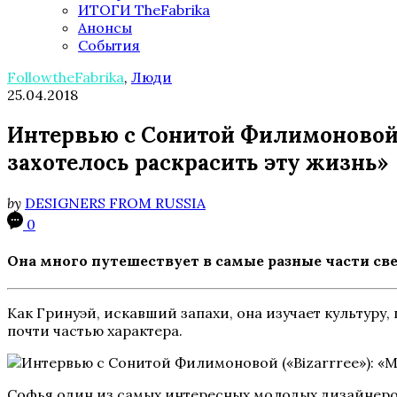
ИТОГИ TheFabrika
Анонсы
События
FollowtheFabrika
,
Люди
25.04.2018
Интервью с Сонитой Филимоновой («
захотелось раскрасить эту жизнь»
by
DESIGNERS FROM RUSSIA
0
Она много путешествует в самые разные части свет
Как Гринуэй, искавший запахи, она изучает культуру,
почти частью характера.
Софья один из самых интересных молодых дизайнеров