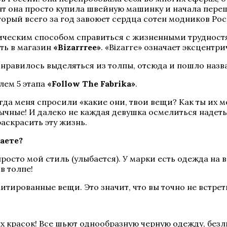
ент она просто купила швейную машинку и начала пере
оторый всего за год завоюет сердца сотен модников Рос
ческим способом справиться с жизненными трудностям
ть в магазин
«Bizarrree»
. «Bizarre» означает эксцентр
нравилось выделяться из толпы, отсюда и пошло назв
лем 5 этапа
«Follow The Fabrika»
.
огда меня спросили «какие они, твои вещи? Как ты их 
ычные! И далеко не каждая девушка осмелиться надет
раскрасить эту жизнь.
даете?
просто мой стиль (улыбается). У марки есть одежда на в
в толпе!
итированные вещи. Это значит, что вы точно не встрет
ных красок! Все шьют однообразную черную одежду, без