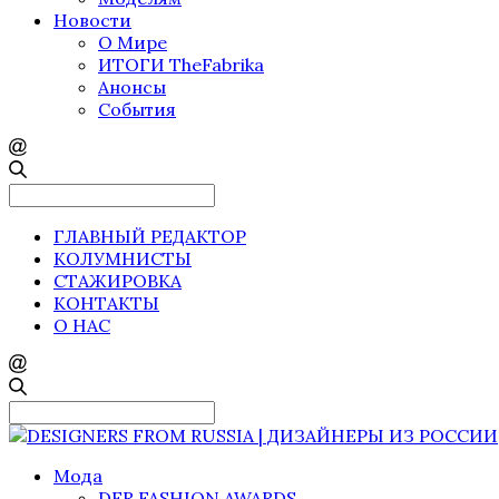
Новости
О Мире
ИТОГИ TheFabrika
Анонсы
События
Search
for:
ГЛАВНЫЙ РЕДАКТОР
КОЛУМНИСТЫ
СТАЖИРОВКА
КОНТАКТЫ
О НАС
Search
for:
Мода
DFR FASHION AWARDS