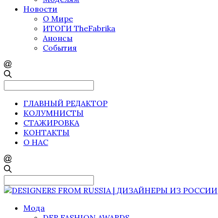
Новости
О Мире
ИТОГИ TheFabrika
Анонсы
События
Search
for:
ГЛАВНЫЙ РЕДАКТОР
КОЛУМНИСТЫ
СТАЖИРОВКА
КОНТАКТЫ
О НАС
Search
for:
Мода
DFR FASHION AWARDS