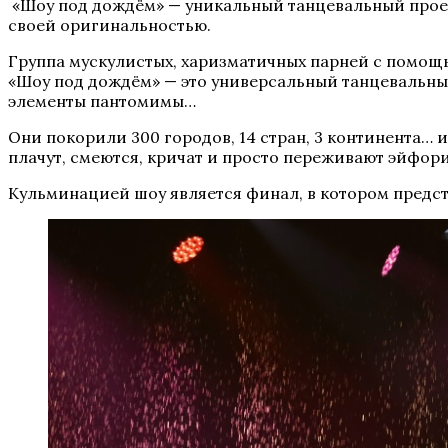
«Шоу под дождём» — уникальный танцевальный проект
своей оригинальностью.
Группа мускулистых, харизматичных парней с помощь
«Шоу под дождём» — это универсальный танцевальный
элементы пантомимы…
Они покорили 300 городов, 14 стран, 3 континента… 
плачут, смеются, кричат и просто переживают эйфор
Кульминацией шоу является финал, в котором предс