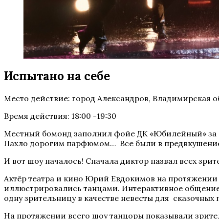
Испытано на себе
Место действие: город Александров, Владимирская о
Время действия: 18:00 -19:30
Местный бомонд заполнил фойе ДК «Юбилейный» за п
Пахло дорогим парфюмом… Все были в предвкушени
И вот шоу началось! Сначала диктор назвал всех зри
Актёр театра и кино Юрий Евдокимов на протяжении 
иллюстрировались танцами. Интерактивное общение
одну зрительницу в качестве невесты для сказочны
На протяжении всего шоу танцоры показывали зрител