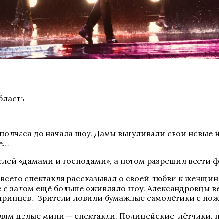
бласть
олчаса до начала шоу. Дамы выгуливали свои новые 
е…
телей «дамами и господами», а потом разрешил вести 
всего спектакля рассказывал о своей любви к женщине
 с залом ещё больше оживляло шоу. Александровцы в
х принцев. Зрители ловили бумажные самолётики с по
ям целые мини — спектакли. Полицейские, лётчики, п