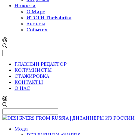
Новости
О Мире
ИТОГИ TheFabrika
Анонсы
События
Search
for:
ГЛАВНЫЙ РЕДАКТОР
КОЛУМНИСТЫ
СТАЖИРОВКА
КОНТАКТЫ
О НАС
Search
for:
Мода
DFR FASHION AWARDS