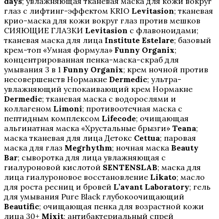
days
; увлажняющая тканевая маска для кожи вокруг
глаз с лифтинг-эффектом KRIO
Levitasion
; тканевая
крио-маска для кожи вокруг глаз против мешков
СИЯЮЩИЕ ГЛАЗКИ
Levitasion
с флавоноидами;
тканевая маска для лица
Institute Estelare
; базовый
крем-топ «Умная формула»
Funny Organix
;
концентрированная пенка-маска-скраб для
умывания 3 в 1
Funny Organix
; крем ночной против
несовершенств Нормакне
Dermedic
; ультра-
увлажняющий успокаивающий крем Нормакне
Dermedic
; тканевая маска с водорослями и
коллагеном
Limoni
; противоотечная маска с
пептидным комплексом
Lifecode
; очищающая
альгинатная маска «Хрустальные брызги»
Teana
;
маска тканевая для лица Детокс
Cettua
; паровая
маска для глаз
Megrhythm
; ночная маска
Beauty
Bar
; сыворотка для лица увлажняющая с
гиалуроновой кислотой
SENTENSLAB
; маска для
лица гиалуроновое восстановление
Likato
; масло
для роста ресниц и бровей
L’avant Laboratory
; гель
для умывания Pure Black глубокоочищающий
Beautific
; очищающая пенка для возрастной кожи
лица 30+
Mixit
; антибактериальный спрей