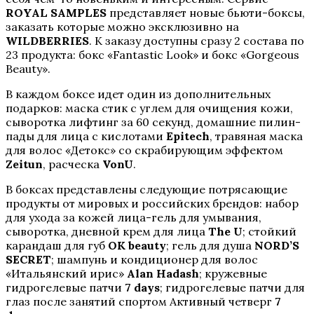
ROYAL SAMPLES
представляет новые бьюти-боксы,
заказать которые можно эксклюзивно на
WILDBERRIES
. К заказу доступны сразу 2 состава по
23 продукта: бокс «Fantastic Look» и бокс «Gorgeous
Beauty».
В каждом боксе идет один из дополнительных
подарков: маска стик с углем для очищения кожи,
сыворотка лифтинг за 60 секунд, домашние пилин-
пады для лица с кислотами
Epitech
, травяная маска
для волос «Детокс» со скрабирующим эффектом
Zeitun
, расческа
VonU
.
В боксах представлены следующие потрясающие
продукты от мировых и российских брендов: набор
для ухода за кожей лица-гель для умывания,
сыворотка, дневной крем для лица
The U
; стойкий
карандаш для губ
OK beauty
; гель для душа
NORD’S
SECRET
; шампунь и кондиционер для волос
«Итальянский ирис»
Alan Hadash
; кружевные
гидрогелевые патчи
7 days
; гидрогелевые патчи для
глаз после занятий спортом Активный четверг
7